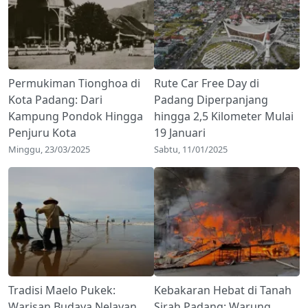
Permukiman Tionghoa di
Rute Car Free Day di
Kota Padang: Dari
Padang Diperpanjang
Kampung Pondok Hingga
hingga 2,5 Kilometer Mulai
Penjuru Kota
19 Januari
Minggu, 23/03/2025
Sabtu, 11/01/2025
Tradisi Maelo Pukek:
Kebakaran Hebat di Tanah
Warisan Budaya Nelayan
Sirah Padang: Warung