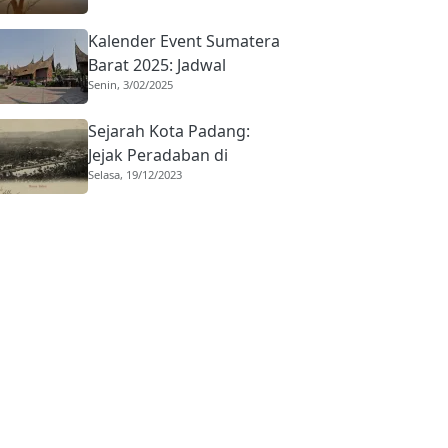
Bertahan
Kalender Event Sumatera
Barat 2025: Jadwal
Senin, 3/02/2025
Lengkap Festival & Acara
di Ranah Minang
Sejarah Kota Padang:
Jejak Peradaban di
Selasa, 19/12/2023
Pemukiman Orang Nias