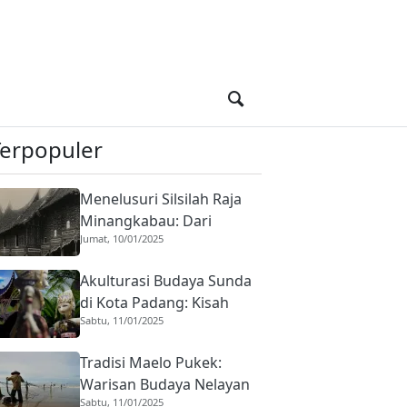
Terpopuler
Menelusuri Silsilah Raja
Minangkabau: Dari
Jumat, 10/01/2025
Adityawarman Hingga Era
Padri
Akulturasi Budaya Sunda
di Kota Padang: Kisah
Sabtu, 11/01/2025
Harmoni Dua Budaya
yang Mengakar Sejak
Tradisi Maelo Pukek:
1959
Warisan Budaya Nelayan
Sabtu, 11/01/2025
Kota Padang yang Masih