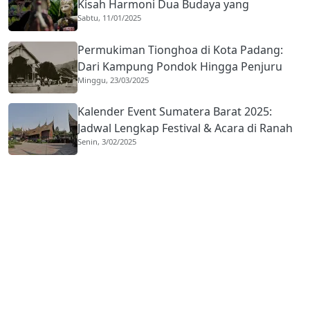
Kisah Harmoni Dua Budaya yang
Sabtu, 11/01/2025
Mengakar Sejak 1959
Permukiman Tionghoa di Kota Padang:
Dari Kampung Pondok Hingga Penjuru
Minggu, 23/03/2025
Kota
Kalender Event Sumatera Barat 2025:
Jadwal Lengkap Festival & Acara di Ranah
Senin, 3/02/2025
Minang