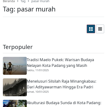
Beranda
Tag
pasar murah
Tag:
pasar murah
Terpopuler
Tradisi Maelo Pukek: Warisan Budaya
Nelayan Kota Padang yang Masih
Sabtu, 11/01/2025
Bertahan
Menelusuri Silsilah Raja Minangkabau:
Dari Adityawarman Hingga Era Padri
Jumat, 10/01/2025
Akulturasi Budaya Sunda di Kota Padang: