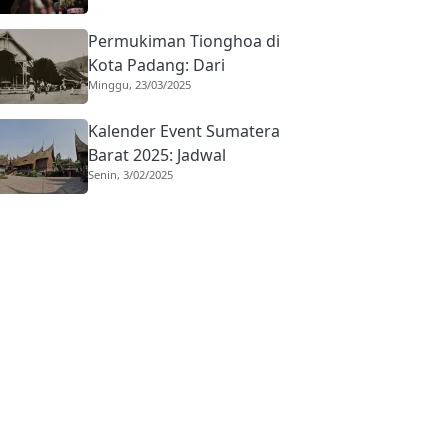
yang Mengakar Sejak
Permukiman Tionghoa di
1959
Kota Padang: Dari
Minggu, 23/03/2025
Kampung Pondok Hingga
Penjuru Kota
Kalender Event Sumatera
Barat 2025: Jadwal
Senin, 3/02/2025
Lengkap Festival & Acara
di Ranah Minang