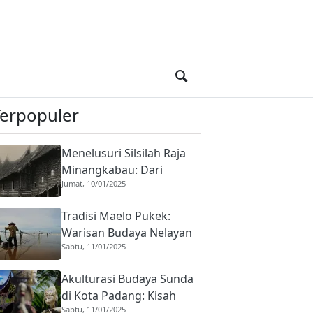
Terpopuler
Menelusuri Silsilah Raja
Minangkabau: Dari
Jumat, 10/01/2025
Adityawarman Hingga Era
Padri
Tradisi Maelo Pukek:
Warisan Budaya Nelayan
Sabtu, 11/01/2025
Kota Padang yang Masih
Bertahan
Akulturasi Budaya Sunda
di Kota Padang: Kisah
Sabtu, 11/01/2025
Harmoni Dua Budaya