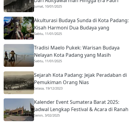
Dari Adityawarman Hingga Era Padri
Jumat, 10/01/2025
Akulturasi Budaya Sunda di Kota Padang:
Kisah Harmoni Dua Budaya yang
Sabtu, 11/01/2025
Mengakar Sejak 1959
Tradisi Maelo Pukek: Warisan Budaya
Nelayan Kota Padang yang Masih
Sabtu, 11/01/2025
Bertahan
Sejarah Kota Padang: Jejak Peradaban di
Pemukiman Orang Nias
Selasa, 19/12/2023
Kalender Event Sumatera Barat 2025:
Jadwal Lengkap Festival & Acara di Ranah
Senin, 3/02/2025
Minang