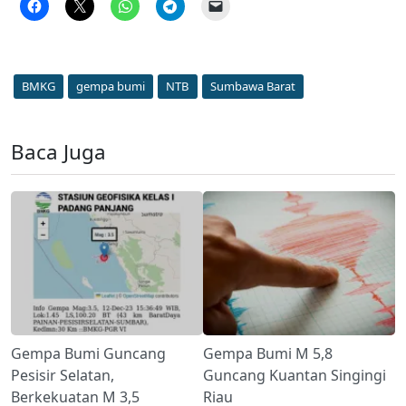
BMKG
gempa bumi
NTB
Sumbawa Barat
Baca Juga
Gempa Bumi Guncang
Gempa Bumi M 5,8
Pesisir Selatan,
Guncang Kuantan Singingi
Berkekuatan M 3,5
Riau