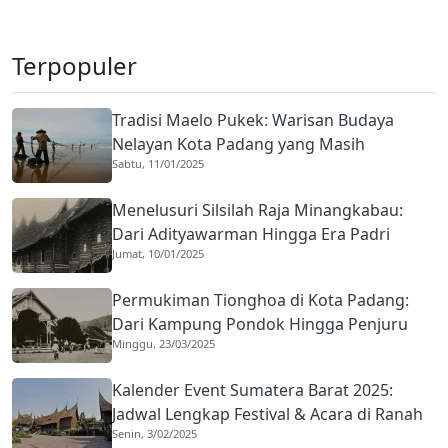
Terpopuler
Tradisi Maelo Pukek: Warisan Budaya
Nelayan Kota Padang yang Masih
Sabtu, 11/01/2025
Bertahan
Menelusuri Silsilah Raja Minangkabau:
Dari Adityawarman Hingga Era Padri
Jumat, 10/01/2025
Permukiman Tionghoa di Kota Padang:
Dari Kampung Pondok Hingga Penjuru
Minggu, 23/03/2025
Kota
Kalender Event Sumatera Barat 2025:
Jadwal Lengkap Festival & Acara di Ranah
Senin, 3/02/2025
Minang