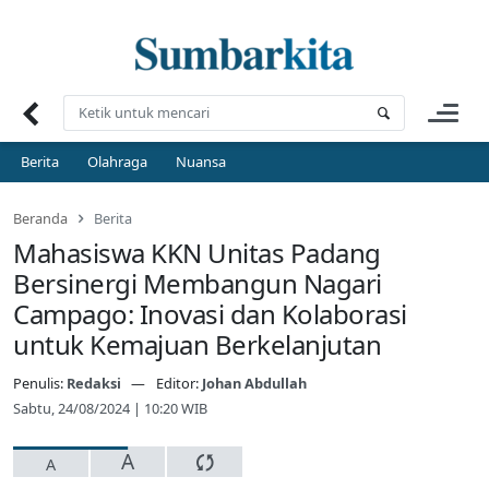
Skip
to
content
Berita
Olahraga
Nuansa
Beranda
Berita
Mahasiswa KKN Unitas Padang
Bersinergi Membangun Nagari
Campago: Inovasi dan Kolaborasi
untuk Kemajuan Berkelanjutan
Penulis:
Redaksi
Editor:
Johan Abdullah
Sabtu, 24/08/2024 | 10:20 WIB
A
A