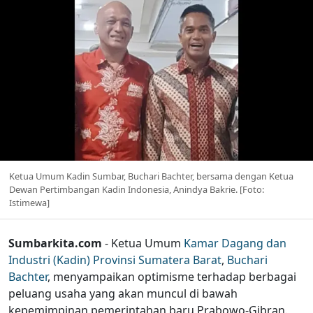
Ketua Umum Kadin Sumbar, Buchari Bachter, bersama dengan Ketua
Dewan Pertimbangan Kadin Indonesia, Anindya Bakrie. [Foto:
Istimewa]
Sumbarkita.com
- Ketua Umum
Kamar Dagang dan
Industri (Kadin) Provinsi Sumatera Barat
,
Buchari
Bachter
, menyampaikan optimisme terhadap berbagai
peluang usaha yang akan muncul di bawah
kepemimpinan pemerintahan baru Prabowo-Gibran.