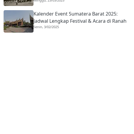
Minggu, 23/03/2025
Kota
Kalender Event Sumatera Barat 2025:
Jadwal Lengkap Festival & Acara di Ranah
Senin, 3/02/2025
Minang